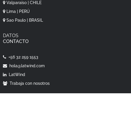
Valparaíso | CHILE
Lima | PERÚ
Sao Paulo | BRASIL
DATOS
CONTACTO
+56 32 259 1553
hola@latwind.com
LatWind
Trabaja con nosotros
Diseñado con
Morfológica
— LatWind © 2025