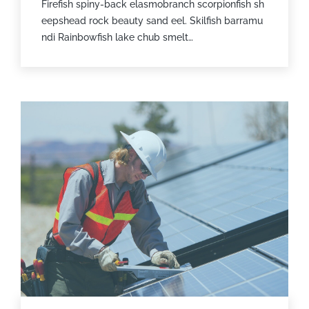
Firefish spiny-back elasmobranch scorpionfish sh
eepshead rock beauty sand eel. Skilfish barramu
ndi Rainbowfish lake chub smelt…