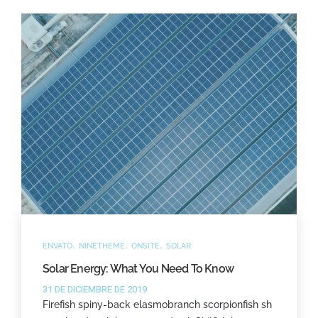
,
,
,
ENVATO
NINETHEME
ONSITE
SOLAR
Solar Energy: What You Need To Know
31 DE DICIEMBRE DE 2019
Firefish spiny-back elasmobranch scorpionfish sh